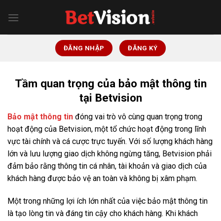
Bỏ
qua
nội
dung
ĐĂNG NHẬP
ĐĂNG KÝ
Tầm quan trọng của bảo mật thông tin
tại Betvision
Bảo mật thông tin
đóng vai trò vô cùng quan trọng trong
hoạt động của Betvision, một tổ chức hoạt động trong lĩnh
vực tài chính và cá cược trực tuyến. Với số lượng khách hàng
lớn và lưu lượng giao dịch không ngừng tăng, Betvision phải
đảm bảo rằng thông tin cá nhân, tài khoản và giao dịch của
khách hàng được bảo vệ an toàn và không bị xâm phạm.
Một trong những lợi ích lớn nhất của việc bảo mật thông tin
là tạo lòng tin và đáng tin cậy cho khách hàng. Khi khách