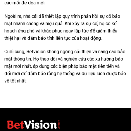
các mối đe dọa mới.
Ngoài ra, nhà cái đã thiết lập quy trình phản hồi sự cố bảo
mật nhanh chóng và hiệu quả. Khi xảy ra sự cố, họ có kế
hoạch ứng phó và khắc phục ngay lập tức để giảm thiểu
thiệt hại và đảm bảo tính liên tục của hoạt động.
Cuối cùng, Betvision không ngừng cải thiện và nâng cao bảo
mật thông tin. Họ theo dõi và nghiên cứu các xu hướng bảo
mật mới nhất, áp dụng các biện pháp bảo mật tiên tiến và
đổi mới để đảm bảo rằng hệ thống và dữ liệu luôn được bảo
vệ tốt nhất.