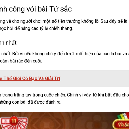
h công với bài Tứ sắc
g về cho người chơi một số tiền thưởng khổng lồ. Sau đây sẽ là
ọc hỏi để nâng cao tỷ lệ chiến thắng.
nh nhất
 nhất. Bởi vì nếu không chú ý đến lượt xuất hiện của các lá bài và
 cầm bài rác đến cuối.
 Thế Giới Cờ Bạc Và Giải Trí
 trạng trắng tay trong cuộc chiến. Chính vì vậy, từ khi bắt đầu cho
 những con bài đã được đánh ra.