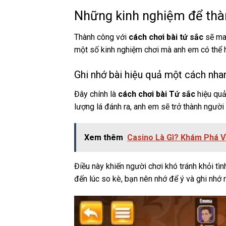
Những kinh nghiệm để thàn
Thành công với
cách chơi bài tứ sắc
sẽ man
một số kinh nghiệm chơi mà anh em có thể h
Ghi nhớ bài hiệu quả một cách nha
Đây chính là
cách chơi bài Tứ sắc
hiệu quả
lượng lá đánh ra, anh em sẽ trở thành người
Xem thêm
Casino Là Gì? Khám Phá Về
Điều này khiến người chơi khó tránh khỏi tình
đến lúc so kè, bạn nên nhớ để ý và ghi nhớ