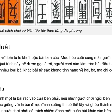
số cách chơi có biến tấu tùy theo từng địa phương
luật
 với bài tú lơ khơ hoặc bài tam cúc. Mục tiêu cuối cùng mà người
uá trình này sẽ được gọi là tới, người chơi nào làm tròn bài đầu t
nhiều loại bài khác bài tứ sắc không tính hạng về hai, ba, mà chỉ c
ầu
nh một lá bài rác vào cửa bên phải, nếu như người chơi ngồi bên
c giống với lá bài được đánh xuống thì có thể lấy và ghép thành 
ia người chơi phải có trách nhiệm đánh một quân bài khác vào bên