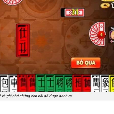
 và ghi nhớ những con bài đã được đánh ra