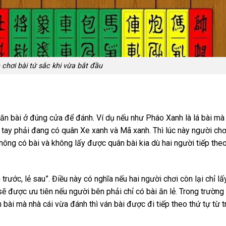
 chơi bài tứ sắc khi vừa bắt đầu
 ăn bài ở đúng cửa để đánh. Ví dụ nếu như Pháo Xanh là lá bài mà
n tay phải đang có quân Xe xanh và Mã xanh. Thì lúc này người chơ
hông có bài và không lấy được quân bài kia dù hai người tiếp the
rước, lẻ sau”. Điều này có nghĩa nếu hai người chơi còn lại chỉ lấy
 sẽ được ưu tiên nếu người bên phải chỉ có bài ăn lẻ. Trong trường
bài mà nhà cái vừa đánh thì ván bài được đi tiếp theo thứ tự từ t