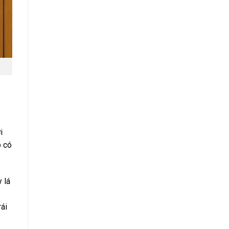
i
o có
 lá
rái