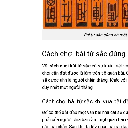
Bài tứ sắc cũng có một 
Cách chơi bài tứ sắc đúng 
Về
cách chơi bài tứ sắc
có sự khác biệt so
chơi cần đạt được là làm tròn số quân bài. Q
sẽ được tính là người chiến thắng. Khác với 
duy nhất một người thắng.
Cách chơi bài tứ sắc khi vừa bắt đ
Để có thể bắt đầu một ván bài nhà cái sẽ đá
phải của người chia bài cầm một quân bài rá
cặp bài chẵn. Sau khi đã lấy quân bài rác k