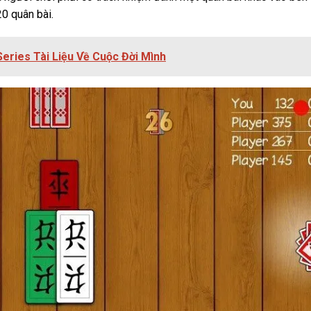
20 quân bài.
eries Tài Liệu Về Cuộc Đời Mình