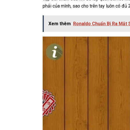
phải của mình, sao cho trên tay luôn có đủ 
Xem thêm
Ronaldo Chuẩn Bị Ra Mắt S