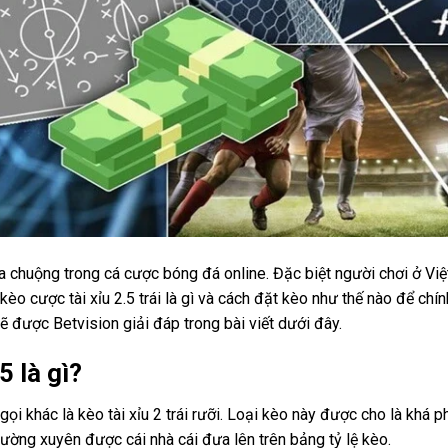
 chuộng trong cá cược bóng đá online. Đặc biệt người chơi ở Việ
èo cược tài xỉu 2.5 trái là gì và cách đặt kèo như thế nào để chín
 được Betvision giải đáp trong bài viết dưới đây.
5 là gì?
gọi khác là kèo tài xỉu 2 trái rưỡi. Loại kèo này được cho là khá p
hường xuyên được cái nhà cái đưa lên trên bảng tỷ lệ kèo.