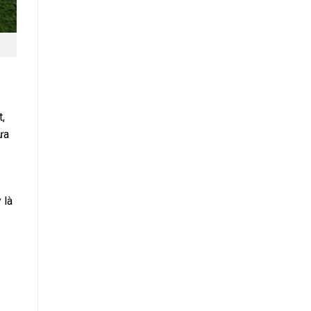
,
ưa
 là