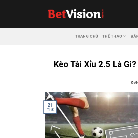
Bỏ
qua
nội
dung
TRANG CHỦ
THỂ THAO
BẮ
Kèo Tài Xỉu 2.5 Là Gì
ĐĂ
21
Th3