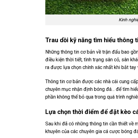
Kinh nghi
Trau dồi kỹ năng tìm hiểu thông t
Những thông tin cơ bản về trận đấu bao gồm 
điều kiện thời tiết, tình trạng sân cỏ, sân 
ra được lựa chọn chính xác nhất khi bắt tay
Thông tin cơ bản được các nhà cái cung cấp 
chuyên mục nhận định bóng đá… để tìm hiểu 
phần không thể bỏ qua trong quá trình nghi
Lựa chọn thời điểm để đặt kèo c
Sau khi đã có những thông tin cần thiết về 
khuyên của các chuyên gia cá cược bóng đ