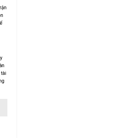
trận
ên
để
Hy
àn
tài
úng