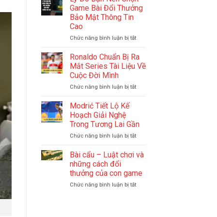
lơ
A
Game Bài Đổi Thưởng
khơ
–
Bảo Mật Thông Tin
–
Z
Cao
Cách
cho
chơi
Chức năng bình luận bị tắt
anh
ở
chi
em
Lý
tiết
tân
Do
Ronaldo Chuẩn Bị Ra
cho
thủ
Bạn
Mắt Series Tài Liệu Về
anh
Nên
Cuộc Đời Mình
em
Chọn
Chức năng bình luận bị tắt
bet
ở
Game
thủ
Ronaldo
Bài
Chuẩn
Đổi
Modrić Tiết Lộ Kế
Bị
Thưởng
Hoạch Giải Nghệ
Ra
Bảo
Trong Tương Lai Gần
Mắt
Mật
Chức năng bình luận bị tắt
ở
Series
Thông
Modrić
Tài
Tin
Tiết
Liệu
Bài cẩu – Luật chơi và
Cao
Lộ
Về
những cách đổi
Kế
Cuộc
thưởng của con game
Hoạch
Đời
Chức năng bình luận bị tắt
ở
Giải
Mình
Bài
Nghệ
cẩu
Trong
–
Tương