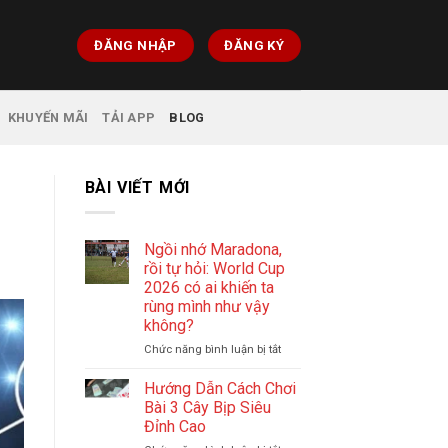
ĐĂNG NHẬP
ĐĂNG KÝ
KHUYẾN MÃI
TẢI APP
BLOG
BÀI VIẾT MỚI
Ngồi nhớ Maradona,
rồi tự hỏi: World Cup
2026 có ai khiến ta
rùng mình như vậy
không?
Chức năng bình luận bị tắt
ở
Ngồi
nhớ
Hướng Dẫn Cách Chơi
Maradona,
Bài 3 Cây Bịp Siêu
rồi
Đỉnh Cao
tự