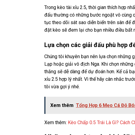
Trong
kèo tài xỉu 2.5
, thời gian thích hợp nh
đấu thường có những bước ngoặt vô cùng qua
tục theo dõi sát sao diễn biến trên sân để 
đặt kèo sẽ đem lại cho bạn nhiều điều bất
Lựa chọn các giải đấu phù hợp để 
Chúng tôi khuyên bạn nên lựa chọn những gi
Lạp hoặc giải vô địch Nga. Khi chọn những 
thắng sẽ dễ dàng để dự đoán hơn. Kể cả bạ
xỉu 2.5
hợp lý nhất. Vì thế hãy cân nhắc trư
tôi vừa gợi ý nhé.
Xem thêm
Tổng Hợp 6 Mẹo Cá Độ Bó
Xem thêm:
Kèo Chấp 0.5 Trái Là Gì? Cách 