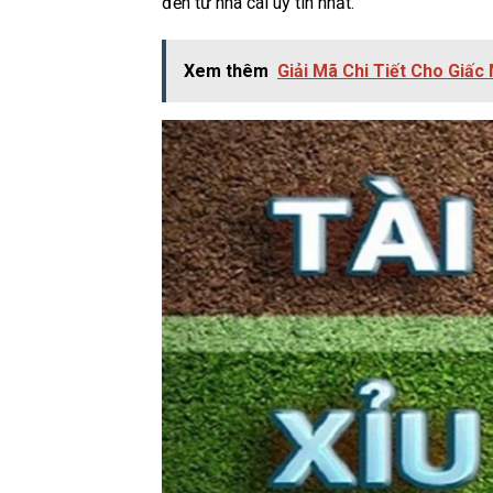
đến từ nhà cái uy tín nhất.
Xem thêm
Giải Mã Chi Tiết Cho Giấ