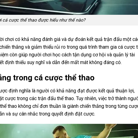
i cá cược thể thao được hiểu như thế nào?
i chơi có khả năng đánh giá và dự đoán kết quả trận đấu một cá
chiến thắng và giảm thiểu rủi ro trong quá trình tham gia cá cược 
ghiệm còn giúp người chơi học cách tận dụng cơ hội và quản lý tài
ết định thiếu suy nghĩ và dẫn đến mất mát không đáng có.
ắng trong cá cược thể thao
ược định nghĩa là người có khả năng đạt được kết quả thuận lợi,
t cược trong các trận đấu thể thao. Tuy nhiên, việc trở thành ngư
thể thao không chỉ đơn thuần là giành chiến thắng trong từng cượ
ẫn và sự cân nhắc trong quyết định đặt cược.