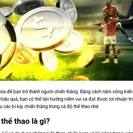
hóa để bạn trở thành người chiến thắng. Bằng cách nắm vững kiến
nh hiệu quả, bạn có thể tận hưởng niềm vui và đạt được lợi nhuận t
ểu các bí kíp chiến thắng trong cá độ thể thao nhé.
thể thao là gì?