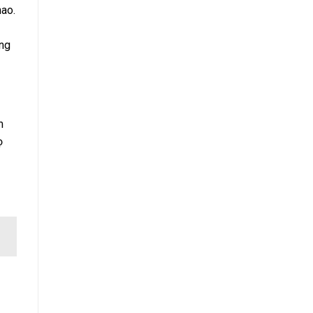
hao
.
ăng
m
ọ