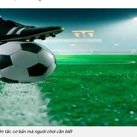
n tắc cơ bản mà người chơi cần biết