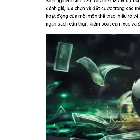
Kinh nghiệm chơi cá cược thể thao là sự tíc
đánh giá, lựa chọn và đặt cược trong các t
hoạt động của mỗi môn thể thao, hiểu rõ về 
ngân sách cẩn thận, kiểm soát cảm xúc và đ