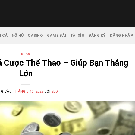
N CÁ
NỔ HŨ
CASINO
GAME BÀI
TÀI XỈU
ĐĂNG KÝ
ĐĂNG NHẬP
BLOG
á Cược Thể Thao – Giúp Bạn Thắng
Lớn
NG VÀO
THÁNG 3 13, 2025
BỞI
SEO